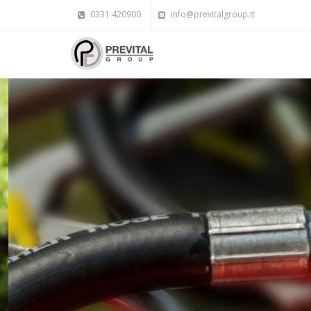
0331 420900
info@previtalgroup.it